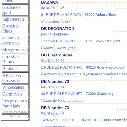
jouets
DAZAWA
Grossisste
06.34.36.32.46
sport
61 RUE DE LA HAIE COQ
93300 Aubervilliers
Importateurs
Chaussures (gros)
Grossiste
DB DECORATION
Fluos
pas de telephone
annonces
1722 AVENUE MARECHAL JUIN
06250 Mougins
grossistes
Plumes et duvet (gros)
Mes grossistes
DB Electronique
Grossiste
01.48.94.39.29
Bijoux
1 RUE DES POLYANTHAS
93110 Rosny-sous-bois
Bonbons
Électronique professionnelle (matériel et composants e
APE / NAF
Grossistes
DB Viandes 73
Wholesalers
04.79.62.75.74
CertifiÃ©s
30 RUE EMILE ROMANET
73000 Chambéry
Les grossistes
Viande de boucherie (gros)
franÃ§ais
DB Viandes 73
Les sites de grossistes
04.79.96.28.74
Grossiste
1426 AV DE LA HOUILLE BLANCHE
73000 Chambér