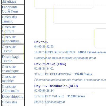
diététique
Fabricants
CorÃ©ens
Grossistes
Tuning
Grossiste
Coiffure
Grossiste
puériculture
Davitom
Grossiste
04.90.38.92.53
Textile
1868 CHEMIN DES GYPIERES
84800 L'isle-sur-la-
Destockage
Conserve de fruits et confiture (fabrication, gros)
Textile
Davum et Cie (TMC)
Grossiste
01.48.36.84.01
cosmétique
30 RUE DU BOIS MOUSSAY
93240 Stains
Grossiste
Électronique professionnelle (matériel et composants e
meubles
Day Lux Distribution (DLD)
Grossiste
Alimentaire
01.60.86.28.24
Drop shipping
17 RUE DES MALINES
91090 Lisses
Grossistes
Bière et boissons (gros)