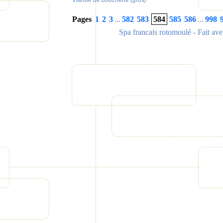
Viande de boucherie (gros)
Pages
1
2
3
...
582
583
584
585
586
...
998
Spa francais rotomoulé
- Fait av