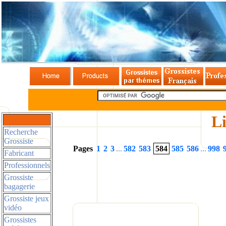
Li
Recherche
Grossiste
Pages
1
2
3
...
582
583
584
585
586
...
998
Fabricant
Professionnels
Grossiste
bagagerie
Grossiste jeux
vidéo
Grossistes