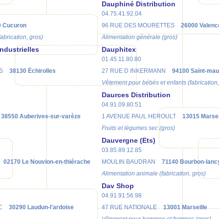
Dauphiné Distribution
04.75.41.92.04
0 Cucuron
96 RUE DES MOURETTES
26000 Valenc
fabrication, gros)
Alimentation générale (gros)
ndustrielles
Dauphitex
01.45.11.80.80
S
38130 Échirolles
27 RUE D INKERMANN
94100 Saint-mau
Vêtement pour bébés et enfants (fabrication,
Daurces Distribution
04.91.09.80.51
38550 Auberives-sur-varèze
1 AVENUE PAUL HEROULT
13015 Marsei
Fruits et légumes sec (gros)
Dauvergne (Ets)
03.85.89.12.85
02170 Le Nouvion-en-thiérache
MOULIN BAUDRAN
71140 Bourbon-lanc
Alimentation animale (fabrication, gros)
Dav Shop
04.91.91.56.98
C
30290 Laudun-l'ardoise
47 RUE NATIONALE
13001 Marseille