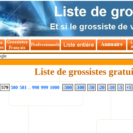
Liste de grossistes gratu
579
580
581
...
998
999
1000
-500
-100
-50
-20
-10
-5
+5