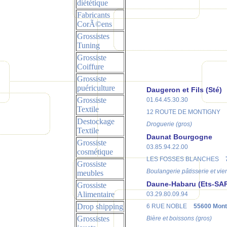
diététique
Fabricants
CorÃ©ens
Grossistes
Tuning
Grossiste
Coiffure
Grossiste
puériculture
Daugeron et Fils (Sté)
Grossiste
01.64.45.30.30
Textile
12 ROUTE DE MONTIGNY
Destockage
Droguerie (gros)
Textile
Daunat Bourgogne
Grossiste
03.85.94.22.00
cosmétique
LES FOSSES BLANCHES
Grossiste
Boulangerie pâtisserie et vien
meubles
Daune-Habaru (Ets-SA
Grossiste
Alimentaire
03.29.80.09.94
Drop shipping
6 RUE NOBLE
55600 Mon
Grossistes
Bière et boissons (gros)