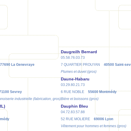
Daugreilh Bernard
05.58.76.03.73
77690 La Genevraye
7 QUARTIER PROUYAN
40500 Saint-sev
Plumes et duvet (gros)
Daune-Habaru
03.29.80.21.73
71100 Sevrey
6 RUE NOBLE
55600 Montmédy
noiserie industrielle (fabrication, gros)
Bière et boissons (gros)
RL)
Dauphin Bleu
04.72.83.57.88
tmédy
52 RUE MOLIERE
69006 Lyon
Vêtement pour hommes et femmes (gros)