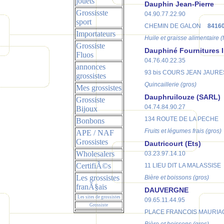
jouets
Dauphin Jean-Pierre
Grossisste
04.90.77.22.90
sport
CHEMIN DE GALON
8416
Importateurs
Huile et graisse alimentaire (
Grossiste
Dauphiné Fournitures I
Fluos
04.76.40.22.35
annonces
93 bis COURS JEAN JAURE
grossistes
Quincaillerie (gros)
Mes grossistes
Dauphruilouze (SARL)
Grossiste
04.74.84.90.27
Bijoux
134 ROUTE DE LA PECHE
Bonbons
Fruits et légumes frais (gros)
APE / NAF
Grossistes
Dautricourt (Ets)
Wholesalers
03.23.97.14.10
CertifiÃ©s
11 LIEU DIT LA MALASSISE
Les grossistes
Bière et boissons (gros)
franÃ§ais
DAUVERGNE
Les sites de grossistes
09.65.11.44.95
Grossiste
PLACE FRANCOIS MAURIA