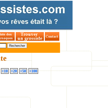
ite
+10
+20
+50
+100