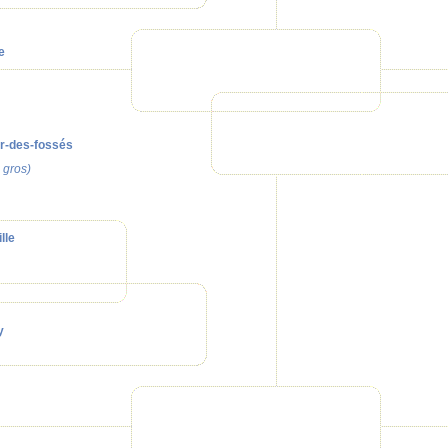
e
r-des-fossés
 gros)
lle
y