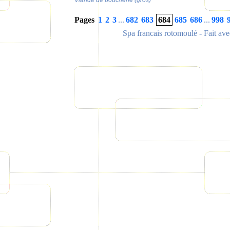
Viande de boucherie (gros)
Pages
1
2
3
...
682
683
684
685
686
...
998
Spa francais rotomoulé
- Fait av