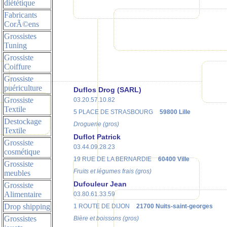
diététique
Fabricants
CorÃ©ens
Grossistes
Tuning
Grossiste
Coiffure
Grossiste
puériculture
Duflos Drog (SARL)
Grossiste
03.20.57.10.82
Textile
5 PLACE DE STRASBOURG
59800 Lille
Destockage
Droguerie (gros)
Textile
Duflot Patrick
Grossiste
03.44.09.28.23
cosmétique
19 RUE DE LA BERNARDIE
60400 Ville
Grossiste
Fruits et légumes frais (gros)
meubles
Dufouleur Jean
Grossiste
Alimentaire
03.80.61.33.59
Drop shipping
1 ROUTE DE DIJON
21700 Nuits-saint-georges
Grossistes
Bière et boissons (gros)