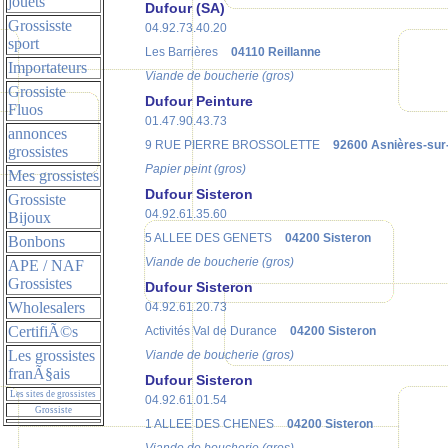
jouets
Dufour (SA)
Grossisste
04.92.73.40.20
sport
Les Barrières
04110 Reillanne
Importateurs
Viande de boucherie (gros)
Grossiste
Dufour Peinture
Fluos
01.47.90.43.73
annonces
9 RUE PIERRE BROSSOLETTE
92600 Asnières-sur
grossistes
Papier peint (gros)
Mes grossistes
Dufour Sisteron
Grossiste
04.92.61.35.60
Bijoux
5 ALLEE DES GENETS
04200 Sisteron
Bonbons
Viande de boucherie (gros)
APE / NAF
Grossistes
Dufour Sisteron
Wholesalers
04.92.61.20.73
CertifiÃ©s
Activités Val de Durance
04200 Sisteron
Les grossistes
Viande de boucherie (gros)
franÃ§ais
Dufour Sisteron
Les sites de grossistes
04.92.61.01.54
Grossiste
1 ALLEE DES CHENES
04200 Sisteron