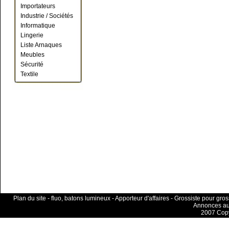
Importateurs
Industrie / Sociétés
Informatique
Lingerie
Liste Arnaques
Meubles
Sécurité
Textile
Plan du site
-
fluo, batons lumineux
-
Apporteur d'affaires
-
Grossiste pour gros
Annonces aut
2007 Cop