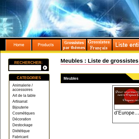
Meubles : Liste de grossiste
RECHERCHER:
CATEGORIES
Meubles
Animalerie /
accessoires
Art de la table
Artisanat
Bijouterie
d’Europe
Cosmétiques
Décoration
Destockage
Diététique
Fabricant