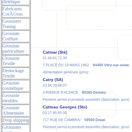
diététique
Fabricants
CorÃ©ens
Grossistes
Tuning
Grossiste
Coiffure
Grossiste
puériculture
Catmar (Sté)
Grossiste
01.46.81.72.30
Textile
7 PLACE DU 19 MARS 1962
94400 Vitry-sur-seine
Destockage
Alimentation générale (gros)
Textile
Catry (SA)
Grossiste
03.84.29.98.07
cosmétique
4 AVENUE D ALSACE
90160 Denney
Grossiste
Peinture,vernis et produits assimilés (fabrication, gros)
meubles
Catteau Georges (Ste)
Grossiste
Alimentaire
03.27.95.85.00
Drop shipping
717 RUE DE CAMBRAI
59500 Douai
Grossistes
Peinture,vernis et produits assimilés (fabrication, gros)