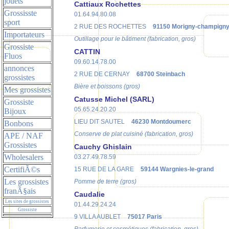
jouets
Cattiaux Rochettes
Grossisste
01.64.94.80.08
sport
2 RUE DES ROCHETTES
91150 Morigny-champign
Importateurs
Outillage pour le bâtiment (fabrication, gros)
Grossiste
CATTIN
Fluos
09.60.14.78.00
annonces
2 RUE DE CERNAY
68700 Steinbach
grossistes
Bière et boissons (gros)
Mes grossistes
Catusse Michel (SARL)
Grossiste
05.65.24.20.20
Bijoux
LIEU DIT SAUTEL
46230 Montdoumerc
Bonbons
Conserve de plat cuisiné (fabrication, gros)
APE / NAF
Grossistes
Cauchy Ghislain
Wholesalers
03.27.49.78.59
CertifiÃ©s
15 RUE DE LA GARE
59144 Wargnies-le-grand
Les grossistes
Pomme de terre (gros)
franÃ§ais
Caudalie
Les sites de grossistes
01.44.29.24.24
Grossiste
9 VILLA AUBLET
75017 Paris