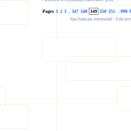
Parfumerie et cosmétiques (fabrication, gros)
Pages
1
2
3
...
347
348
349
350
351
...
998
Spa francais rotomoulé
- Fait av