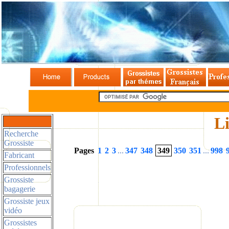
Li
Recherche
Grossiste
Pages
1
2
3
...
347
348
349
350
351
...
998
Fabricant
Professionnels
Grossiste
bagagerie
Grossiste jeux
vidéo
Grossistes