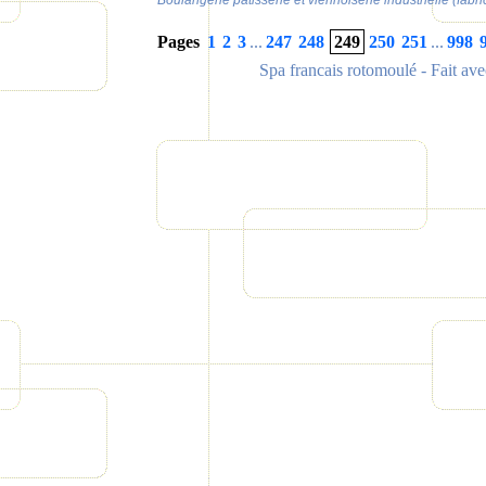
Boulangerie pâtisserie et viennoiserie industrielle (fabri
Pages
1
2
3
...
247
248
249
250
251
...
998
Spa francais rotomoulé
- Fait av