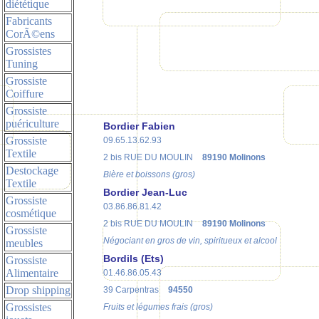
diététique
Fabricants
CorÃ©ens
Grossistes
Tuning
Grossiste
Coiffure
Grossiste
puériculture
Bordier Fabien
Grossiste
09.65.13.62.93
Textile
2 bis RUE DU MOULIN
89190 Molinons
Destockage
Bière et boissons (gros)
Textile
Bordier Jean-Luc
Grossiste
03.86.86.81.42
cosmétique
2 bis RUE DU MOULIN
89190 Molinons
Grossiste
Négociant en gros de vin, spiritueux et alcool
meubles
Bordils (Ets)
Grossiste
Alimentaire
01.46.86.05.43
Drop shipping
39 Carpentras
94550
Grossistes
Fruits et légumes frais (gros)