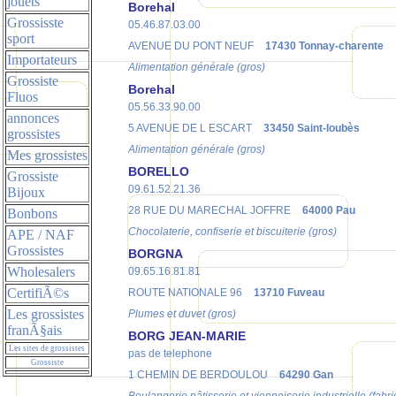
jouets
Borehal
Grossisste
05.46.87.03.00
sport
AVENUE DU PONT NEUF
17430 Tonnay-charente
Importateurs
Alimentation générale (gros)
Grossiste
Borehal
Fluos
05.56.33.90.00
annonces
5 AVENUE DE L ESCART
33450 Saint-loubès
grossistes
Alimentation générale (gros)
Mes grossistes
BORELLO
Grossiste
09.61.52.21.36
Bijoux
28 RUE DU MARECHAL JOFFRE
64000 Pau
Bonbons
Chocolaterie, confiserie et biscuiterie (gros)
APE / NAF
Grossistes
BORGNA
Wholesalers
09.65.16.81.81
CertifiÃ©s
ROUTE NATIONALE 96
13710 Fuveau
Les grossistes
Plumes et duvet (gros)
franÃ§ais
BORG JEAN-MARIE
Les sites de grossistes
pas de telephone
Grossiste
1 CHEMIN DE BERDOULOU
64290 Gan