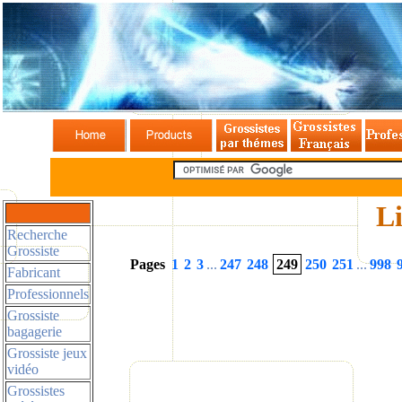
Li
Recherche
Grossiste
Pages
1
2
3
...
247
248
249
250
251
...
998
Fabricant
Professionnels
Grossiste
bagagerie
Grossiste jeux
vidéo
Grossistes