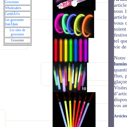
Grossistes
articl
Wholesalers
sous 1
CertifiÃ©s
articl
Les grossistes
vous o
franÃ§ais
soient
Les sites de
festiv
grossistes
tel qu
Grossiste
vie de
Notre
lumin
quanti
fluo, 
glaço
Visite
d’arti
dispos
vos am
Article