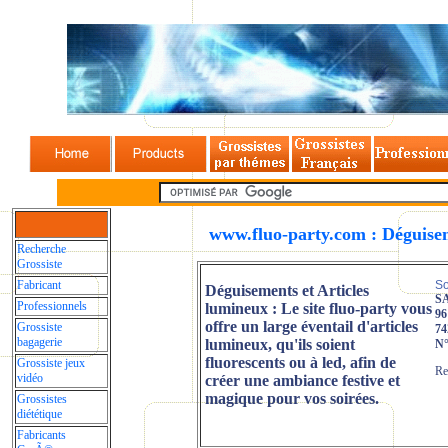
www.fluo-party.com : Déguisem
Recherche
Grossiste
Fabricant
So
Déguisements et Articles
SA
Professionnels
lumineux :
Le site fluo-party vous
96
offre un large éventail d'articles
Grossiste
74
bagagerie
lumineux, qu'ils soient
N°
fluorescents ou à led, afin de
Grossiste jeux
Re
vidéo
créer une ambiance festive et
magique pour vos soirées.
Grossistes
diététique
Fabricants