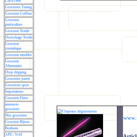
CorÃ©ens
Grossistes Tuning
Grossiste Coiffure
Grossiste
puériculture
Grossiste Textile
Destockage Textile
Grossiste
cosmétique
Grossiste meubles
Grossiste
Alimentaire
Drop shipping
Grossistes jouets
Grossisste sport
Importateurs
Grossiste Fluos
annonces
grossistes
Mes grossistes
www.f
Grossiste Bijoux
Bonbons
APE / NAF
Articl