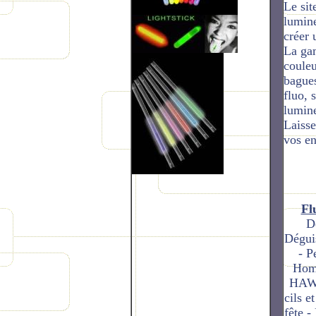
Le sit
lumine
créer 
La gam
couleu
bagues
fluo, 
lumine
Laisse
vos en
Fl
Déguisements Femme - Déguisements Homme - Déguisements Unisexe - Chapeaux et coiffes - Perruques - Perruques Homme - Perruques Femme - Perruque Homme - Perruque Femme - Boa en plumes - Spécial HAWAI - Accessoires clown et musical - Loups - Faux cils et barbes - Moustaches - Maquillage - Maquillage de fête - Maquillage de clown - Accessoires de déguisement - Artifices / Pétards - Aéro