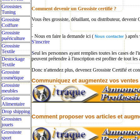
Grossistes
Comment devenir un Grossiste certifié ?
Tuning
Vous êtes grossiste, détaillant, ou distributeur, devenir Gr
Grossiste
:
Coiffure
Grossiste
- Nous en faire la demande ici
(
) aprés 
Nous contacter
puériculture
S'inscrire
Grossiste
Textile
S
eul les personnes ayant remplies toutes les cases de l'
peuvent prétendre à l'inscription est profiter de tout les
Destockage
Textile
Donc n'attendez plus, devenez Grossiste Certifié et con
Grossiste
cosmétique
Communiquez et augmentez
vos ventes 
Grossiste
meubles
Grossiste
Alimentaire
Drop shipping
Comment proposer vos articles et augme
Grossistes
jouets
Grossisste
sport