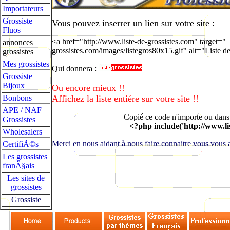
Importateurs
Grossiste
Vous pouvez inserrer un lien sur votre site :
Fluos
<a href="http://www.liste-de-grossistes.com" target="
annonces
grossistes.com/images/listegros80x15.gif" alt="Liste de
grossistes
Mes grossistes
Qui donnera :
Grossiste
Bijoux
Ou encore mieux !!
Bonbons
Affichez la liste entiére sur votre site !!
APE / NAF
Copié ce code n'importe ou dans vo
Grossistes
<?php include('http://www.lis
Wholesalers
Merci en nous aidant à nous faire connaitre vous vous a
CertifiÃ©s
Les grossistes
franÃ§ais
Les sites de
grossistes
Grossiste