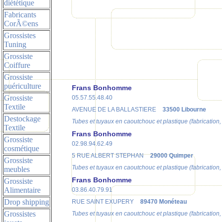
diététique
Fabricants
CorÃ©ens
Grossistes
Tuning
Grossiste
Coiffure
Grossiste
puériculture
Frans Bonhomme
Grossiste
05.57.55.48.40
Textile
AVENUE DE LA BALLASTIERE
33500 Libourne
Destockage
Tubes et tuyaux en caoutchouc et plastique (fabrication,
Textile
Frans Bonhomme
Grossiste
02.98.94.62.49
cosmétique
5 RUE ALBERT STEPHAN
29000 Quimper
Grossiste
Tubes et tuyaux en caoutchouc et plastique (fabrication,
meubles
Frans Bonhomme
Grossiste
Alimentaire
03.86.40.79.91
Drop shipping
RUE SAINT EXUPERY
89470 Monéteau
Grossistes
Tubes et tuyaux en caoutchouc et plastique (fabrication,