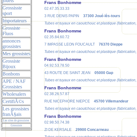
jouets
Frans Bonhomme
Grossisste
02.47.35.33.33
sport
3 RUE DENIS PAPIN
37300 Joué-lès-tours
Importateurs
Tubes et tuyaux en caoutchouc et plastique (fabrication,
Grossiste
Frans Bonhomme
Fluos
02.35.84.60.72
annonces
7 IMPASSE LEON FOUCAULT
76370 Dieppe
grossistes
Tubes et tuyaux en caoutchouc et plastique (fabrication,
Mes grossistes
Frans Bonhomme
Grossiste
04.92.53.78.50
Bijoux
43 ROUTE DE SAINT JEAN
05000 Gap
Bonbons
Tubes et tuyaux en caoutchouc et plastique (fabrication,
APE / NAF
Grossistes
Frans Bonhomme
Wholesalers
02.38.26.57.87
CertifiÃ©s
RUE NICEPHORE NIEPCE
45700 Villemandeur
Les grossistes
Tubes et tuyaux en caoutchouc et plastique (fabrication,
franÃ§ais
Frans Bonhomme
Les sites de grossistes
02.98.50.74.38
Grossiste
ZI DE KERSALE
29900 Concarneau