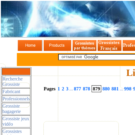
Li
Recherche
Grossiste
Pages
1
2
3
...
877
878
879
880
881
...
998
Fabricant
Professionnels
Grossiste
bagagerie
Grossiste jeux
vidéo
Grossistes