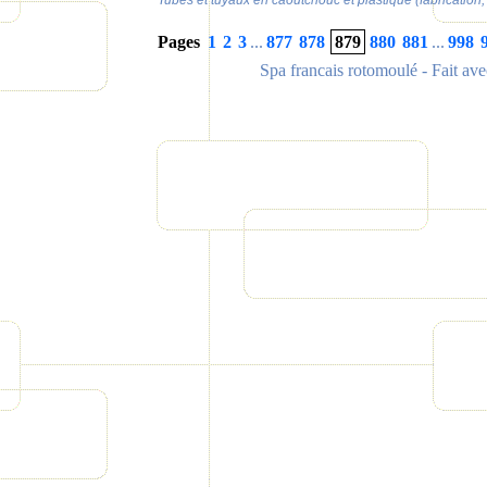
Tubes et tuyaux en caoutchouc et plastique (fabrication,
Pages
1
2
3
...
877
878
879
880
881
...
998
Spa francais rotomoulé
- Fait av