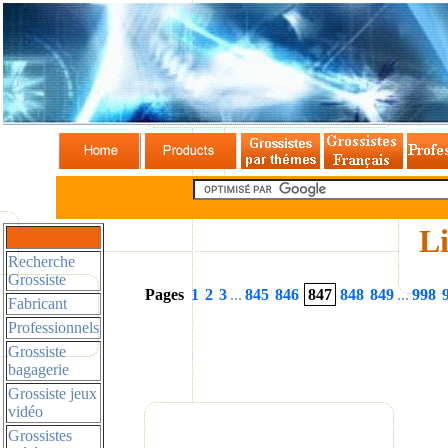
Li
Recherche
Grossiste
Pages
1
2
3
...
845
846
847
848
849
...
998
Fabricant
Professionnels
Grossiste
bagagerie
Grossiste jeux
vidéo
Grossistes