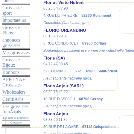
jouets
Floriot-Visto Hubert
Grossisste
03.25.84.77.90
sport
4 RUE DU PRIEURE
52260 Rolampont
Importateurs
Coutellerie (fabrication, gros)
Grossiste
FLORIO ORLANDINO
Fluos
06.16.78.29.37
annonces
8 RUE CONDORCET
69960 Corbas
grossistes
Boulangerie pâtisserie et viennoiserie industrielle (fabri
Mes grossistes
Floris (SA)
Grossiste
04.72.47.08.45
Bijoux
59 CHEMIN DE GENAS
69800 Saint-priest
Bonbons
Fleur et plante naturelle (gros)
APE / NAF
Grossistes
Floris Anjou (SARL)
Wholesalers
03.89.75.41.22
CertifiÃ©s
10 RUE D ASPACH
68700 Cernay
Les grossistes
Fleur et plante naturelle (gros)
franÃ§ais
Floris Anjou
Les sites de grossistes
03.88.66.11.86
Grossiste
50 RUE DE LA GARE
67118 Geispolsheim