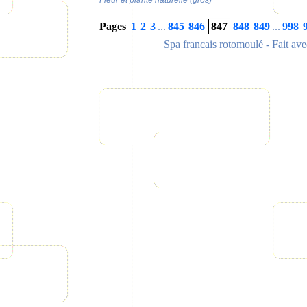
Fleur et plante naturelle (gros)
Pages
1
2
3
...
845
846
847
848
849
...
998
Spa francais rotomoulé
- Fait av