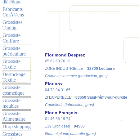
diététique
Fabricants
CorÃ©ens
Grossistes
Tuning
Grossiste
Coiffure
Grossiste
puériculture
Florimond Desprez
Grossiste
05.62.68.76.19
Textile
ZONE INDUSTRIELLE
32700 Lectoure
Destockage
Graine et semence (production, gros)
Textile
Florinox
Grossiste
04.73.94.31.65
cosmétique
ZI LA PERELLE
63550 Saint-rémy-sur-durolle
Grossiste
Coutellerie (fabrication, gros)
meubles
Florin François
Grossiste
Alimentaire
01.46.86.19.74
Drop shipping
139 Orchidées
94550
Grossistes
Fleur et plante naturelle (gros)