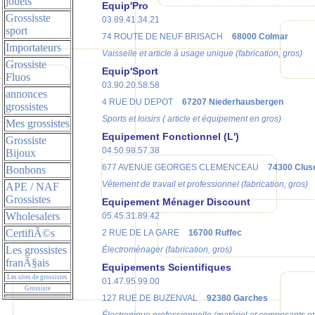
jouets
Equip'Pro
Grossisste
03.89.41.34.21
sport
74 ROUTE DE NEUF BRISACH
68000 Colmar
Importateurs
Vaisselle et article à usage unique (fabrication, gros)
Grossiste
Equip'Sport
Fluos
03.90.20.58.58
annonces
4 RUE DU DEPOT
67207 Niederhausbergen
grossistes
Sports et loisirs ( article et équipement en gros)
Mes grossistes
Equipement Fonctionnel (L')
Grossiste
04.50.98.57.38
Bijoux
677 AVENUE GEORGES CLEMENCEAU
74300 Clus
Bonbons
Vêtement de travail et professionnel (fabrication, gros)
APE / NAF
Grossistes
Equipement Ménager Discount
Wholesalers
05.45.31.89.42
CertifiÃ©s
2 RUE DE LA GARE
16700 Ruffec
Les grossistes
Électroménager (fabrication, gros)
franÃ§ais
Equipements Scientifiques
Les sites de grossistes
01.47.95.99.00
Grossiste
127 RUE DE BUZENVAL
92380 Garches