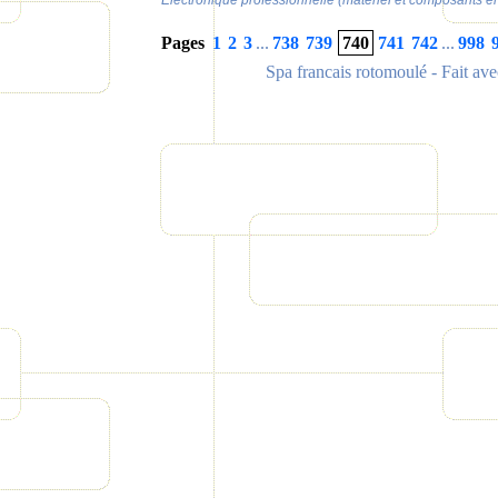
Électronique professionnelle (matériel et composants e
Pages
1
2
3
...
738
739
740
741
742
...
998
Spa francais rotomoulé
- Fait av