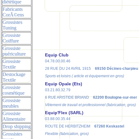
diététique
Fabricants
CorÃ©ens
Grossistes
Tuning
Grossiste
Coiffure
Grossiste
puériculture
Equip Club
Grossiste
04.78.00.00.46
Textile
28 RUE DU 24 AVRIL 1915
69150 Décines-charpieu
Destockage
Sports et loisirs ( article et équipement en gros)
Textile
Equip Opale (Ets)
Grossiste
03.21.80.32.79
cosmétique
6 RUE ARISTIDE BRIAND
62200 Boulogne-sur-mer
Grossiste
Vêtement de travail et professionnel (fabrication, gros)
meubles
Equip'Flex (SARL)
Grossiste
Alimentaire
03.88.00.35.44
Drop shipping
ROUTE DE HERBITZHEIM
67260 Keskastel
Grossistes
Flexible (fabrication, gros)