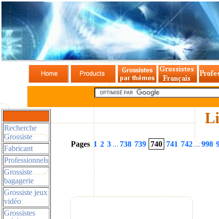
Li
Recherche
Grossiste
Pages
1
2
3
...
738
739
740
741
742
...
998
Fabricant
Professionnels
Grossiste
bagagerie
Grossiste jeux
vidéo
Grossistes