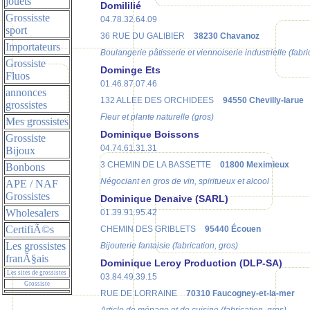
jouets
Domililié
Grossisste
04.78.32.64.09
sport
36 RUE DU GALIBIER
38230 Chavanoz
Importateurs
Boulangerie pâtisserie et viennoiserie industrielle (fabri
Grossiste
Dominge Ets
Fluos
01.46.87.07.46
annonces
132 ALLEE DES ORCHIDEES
94550 Chevilly-larue
grossistes
Fleur et plante naturelle (gros)
Mes grossistes
Dominique Boissons
Grossiste
04.74.61.31.31
Bijoux
3 CHEMIN DE LA BASSETTE
01800 Meximieux
Bonbons
Négociant en gros de vin, spiritueux et alcool
APE / NAF
Grossistes
Dominique Denaive (SARL)
Wholesalers
01.39.91.95.42
CertifiÃ©s
CHEMIN DES GRIBLETS
95440 Écouen
Les grossistes
Bijouterie fantaisie (fabrication, gros)
franÃ§ais
Dominique Leroy Production (DLP-SA)
Les sites de grossistes
03.84.49.39.15
Grossiste
RUE DE LORRAINE
70310 Faucogney-et-la-mer