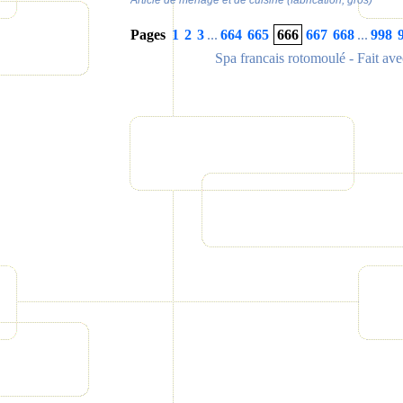
Article de ménage et de cuisine (fabrication, gros)
Pages
1
2
3
...
664
665
666
667
668
...
998
Spa francais rotomoulé
- Fait av