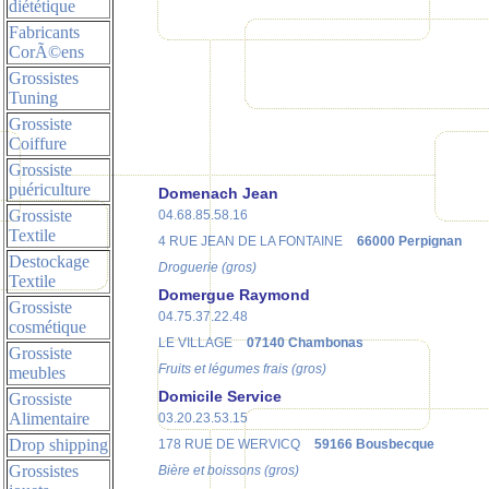
diététique
Fabricants
CorÃ©ens
Grossistes
Tuning
Grossiste
Coiffure
Grossiste
puériculture
Domenach Jean
Grossiste
04.68.85.58.16
Textile
4 RUE JEAN DE LA FONTAINE
66000 Perpignan
Destockage
Droguerie (gros)
Textile
Domergue Raymond
Grossiste
04.75.37.22.48
cosmétique
LE VILLAGE
07140 Chambonas
Grossiste
Fruits et légumes frais (gros)
meubles
Domicile Service
Grossiste
Alimentaire
03.20.23.53.15
Drop shipping
178 RUE DE WERVICQ
59166 Bousbecque
Grossistes
Bière et boissons (gros)