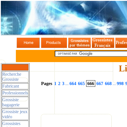
Li
Recherche
Grossiste
Pages
1
2
3
...
664
665
666
667
668
...
998
Fabricant
Professionnels
Grossiste
bagagerie
Grossiste jeux
vidéo
Grossistes