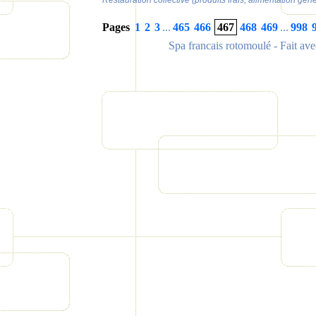
Restauration collective (produits frais, alimentation gen
Pages
1
2
3
...
465
466
467
468
469
...
998
Spa francais rotomoulé
- Fait av