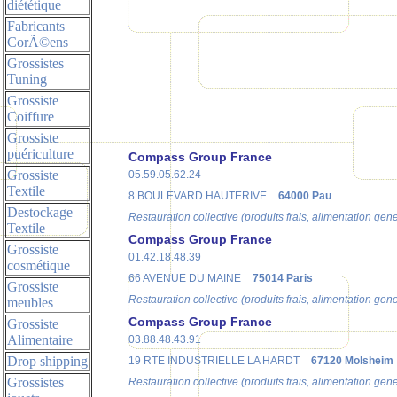
diététique
Fabricants
CorÃ©ens
Grossistes
Tuning
Grossiste
Coiffure
Grossiste
puériculture
Compass Group France
Grossiste
05.59.05.62.24
Textile
8 BOULEVARD HAUTERIVE
64000 Pau
Destockage
Restauration collective (produits frais, alimentation gen
Textile
Compass Group France
Grossiste
01.42.18.48.39
cosmétique
66 AVENUE DU MAINE
75014 Paris
Grossiste
Restauration collective (produits frais, alimentation gen
meubles
Compass Group France
Grossiste
Alimentaire
03.88.48.43.91
Drop shipping
19 RTE INDUSTRIELLE LA HARDT
67120 Molsheim
Grossistes
Restauration collective (produits frais, alimentation gen