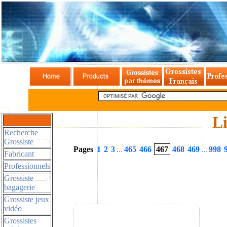
Li
Recherche
Grossiste
Pages
1
2
3
...
465
466
467
468
469
...
998
Fabricant
Professionnels
Grossiste
bagagerie
Grossiste jeux
vidéo
Grossistes