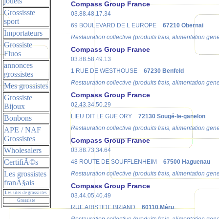
jouets
Compass Group France
Grossisste
03.88.48.17.34
sport
69 BOULEVARD DE L EUROPE
67210 Obernai
Importateurs
Restauration collective (produits frais, alimentation gen
Grossiste
Compass Group France
Fluos
03.88.58.49.13
annonces
1 RUE DE WESTHOUSE
67230 Benfeld
grossistes
Restauration collective (produits frais, alimentation gen
Mes grossistes
Compass Group France
Grossiste
02.43.34.50.29
Bijoux
LIEU DIT LE GUE ORY
72130 Sougé-le-ganelon
Bonbons
Restauration collective (produits frais, alimentation gen
APE / NAF
Grossistes
Compass Group France
Wholesalers
03.88.73.34.64
CertifiÃ©s
48 ROUTE DE SOUFFLENHEIM
67500 Haguenau
Les grossistes
Restauration collective (produits frais, alimentation gen
franÃ§ais
Compass Group France
Les sites de grossistes
03.44.05.40.49
Grossiste
RUE ARISTIDE BRIAND
60110 Méru