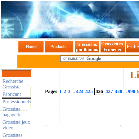
Li
Recherche
Grossiste
Pages
1
2
3
...
424
425
426
427
428
...
998
Fabricant
Professionnels
Grossiste
bagagerie
Grossiste jeux
vidéo
Grossistes