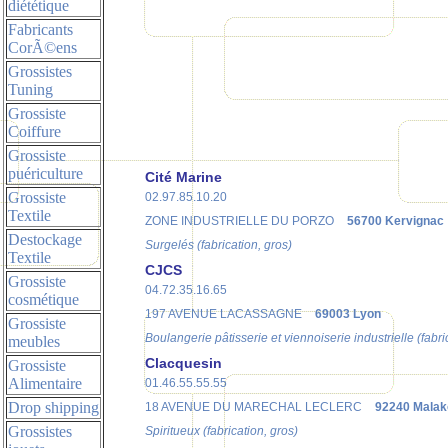
diététique
Fabricants
CorÃ©ens
Grossistes
Tuning
Grossiste
Coiffure
Grossiste
puériculture
Cité Marine
Grossiste
02.97.85.10.20
Textile
ZONE INDUSTRIELLE DU PORZO
56700 Kervignac
Destockage
Surgelés (fabrication, gros)
Textile
CJCS
Grossiste
04.72.35.16.65
cosmétique
197 AVENUE LACASSAGNE
69003 Lyon
Grossiste
Boulangerie pâtisserie et viennoiserie industrielle (fabri
meubles
Clacquesin
Grossiste
Alimentaire
01.46.55.55.55
Drop shipping
18 AVENUE DU MARECHAL LECLERC
92240 Malak
Grossistes
Spiritueux (fabrication, gros)