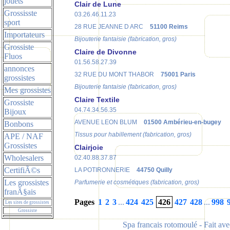
jouets
Clair de Lune
Grossisste
03.26.46.11.23
sport
28 RUE JEANNE D ARC
51100 Reims
Importateurs
Bijouterie fantaisie (fabrication, gros)
Grossiste
Claire de Divonne
Fluos
01.56.58.27.39
annonces
32 RUE DU MONT THABOR
75001 Paris
grossistes
Bijouterie fantaisie (fabrication, gros)
Mes grossistes
Claire Textile
Grossiste
04.74.34.56.35
Bijoux
AVENUE LEON BLUM
01500 Ambérieu-en-bugey
Bonbons
Tissus pour habillement (fabrication, gros)
APE / NAF
Grossistes
Clairjoie
Wholesalers
02.40.88.37.87
CertifiÃ©s
LA POTIRONNERIE
44750 Quilly
Les grossistes
Parfumerie et cosmétiques (fabrication, gros)
franÃ§ais
Pages
1
2
3
...
424
425
426
427
428
...
998
Les sites de grossistes
Grossiste
Spa francais rotomoulé
- Fait av