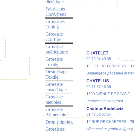
diététique
Fabricants
CorÃ©ens
Grossistes
Tuning
Grossiste
Coiffure
Grossiste
puériculture
CHATELET
Grossiste
09.79.04.49.85
Textile
19 LIEU DIT PARANCAY
1
Destockage
Boulangerie pâtisserie et vien
Textile
CHATELUS
Grossiste
09.71.37.46.36
cosmétique
1690 AVENUE DE SAVOIE
Grossiste
Plumes et duvet (gros)
meubles
Chateur Abdelaziz
Grossiste
Alimentaire
01.46.06.07.54
Drop shipping
10 RUE DE CHARTRES
75
Grossistes
Alimentation générale (gros)