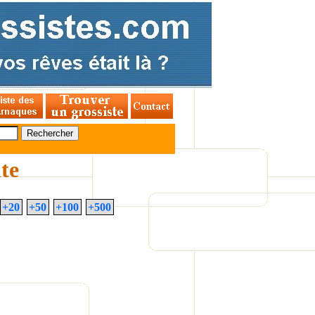
ite
+20
+50
+100
+500