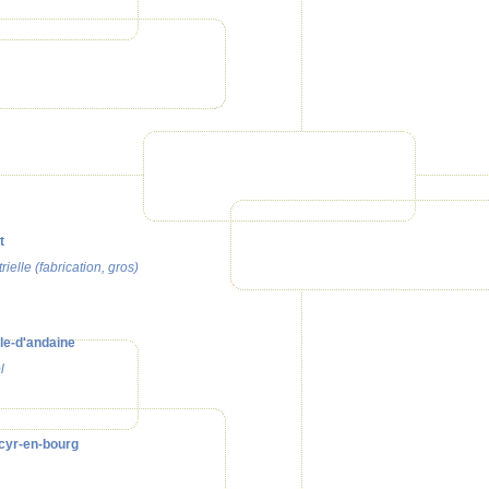
t
ielle (fabrication, gros)
le-d'andaine
l
cyr-en-bourg