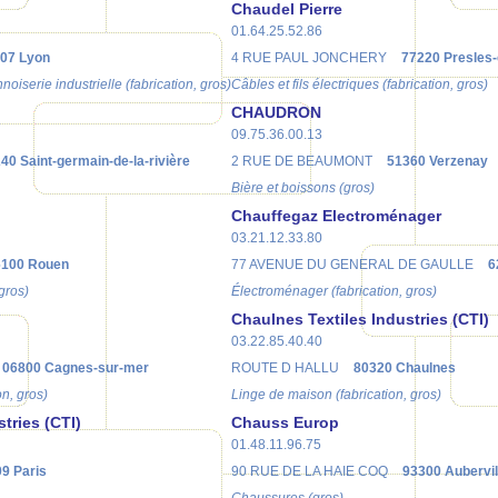
Chaudel Pierre
01.64.25.52.86
07 Lyon
4 RUE PAUL JONCHERY
77220 Presles-
noiserie industrielle (fabrication, gros)
Câbles et fils électriques (fabrication, gros)
CHAUDRON
09.75.36.00.13
40 Saint-germain-de-la-rivière
2 RUE DE BEAUMONT
51360 Verzenay
Bière et boissons (gros)
Chauffegaz Electroménager
03.21.12.33.80
6100 Rouen
77 AVENUE DU GENERAL DE GAULLE
6
gros)
Électroménager (fabrication, gros)
Chaulnes Textiles Industries (CTI)
03.22.85.40.40
06800 Cagnes-sur-mer
ROUTE D HALLU
80320 Chaulnes
on, gros)
Linge de maison (fabrication, gros)
tries (CTI)
Chauss Europ
01.48.11.96.75
9 Paris
90 RUE DE LA HAIE COQ
93300 Aubervil