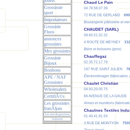
jouets
Chaud Le Pain
Grossisste
04.78.58.07.39
sport
72 RUE DE GERLAND
690
Importateurs
Boulangerie pâtisserie et vien
Grossiste
CHAUDET (SARL)
Fluos
09.60.51.02.32
annonces
4 ROUTE DE MEYNEY
332
grossistes
Bière et boissons (gros)
Mes grossistes
Chauffegaz
Grossiste
02.35.72.17.79
Bijoux
197 RUE SAINT JULIEN
7
Bonbons
Électroménager (fabrication, 
APE / NAF
Grossistes
Chaulet Christian
Wholesalers
04.93.20.05.75
CertifiÃ©s
66 AVENUE DE LA GAUDE
Les grossistes
Armes et munitions (fabricati
franÃ§ais
Chaulnes Textiles Indus
Les sites de grossistes
01.40.41.91.54
Grossiste
3 RUE DE MONTYON
7500