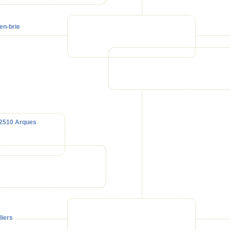
en-brie
2510 Arques
liers