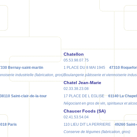
Chatellon
05.53.98.07.75
7330 Bernay-saint-martin
1 PLACE DU 8 MAI 1945
47310 Roquefor
noiserie industrielle (fabrication, gros)
Boulangerie pâtisserie et viennoiserie industr
Chatel Jean-Marie
02.33.38.23.08
38110 Saint-clair-de-la-tour
17 PLACE DE L EGLISE
61140 La Chapel
Négociant en gros de vin, spiritueux et alcoo
Chaucer Foods (SA)
02.41.53.54.04
018 Paris
110 LIEU DIT LA PERRIERE
49260 Saint-
Conserve de légumes (fabrication, gros)