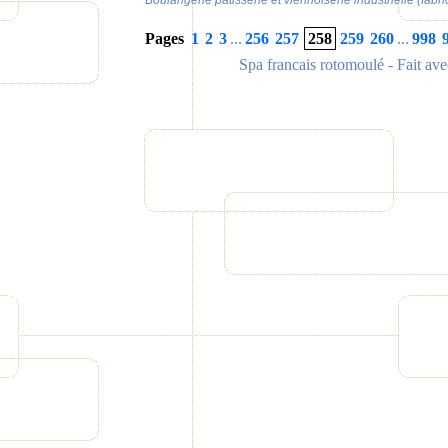
Boulangerie pâtisserie et viennoiserie industrielle (fabri
Pages
1
2
3
...
256
257
258
259
260
...
998
Spa francais rotomoulé
- Fait av