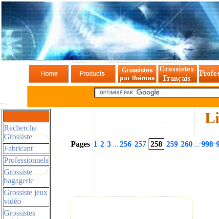
Li
Recherche
Grossiste
Pages
1
2
3
...
256
257
258
259
260
...
998
Fabricant
Professionnels
Grossiste
bagagerie
Grossiste jeux
vidéo
Grossistes