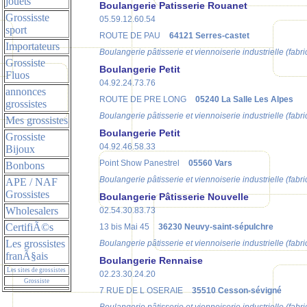
jouets
Boulangerie Patisserie Rouanet
Grossisste
05.59.12.60.54
sport
ROUTE DE PAU
64121 Serres-castet
Importateurs
Boulangerie pâtisserie et viennoiserie industrielle (fabri
Grossiste
Boulangerie Petit
Fluos
04.92.24.73.76
annonces
ROUTE DE PRE LONG
05240 La Salle Les Alpes
grossistes
Boulangerie pâtisserie et viennoiserie industrielle (fabri
Mes grossistes
Boulangerie Petit
Grossiste
04.92.46.58.33
Bijoux
Point Show Panestrel
05560 Vars
Bonbons
Boulangerie pâtisserie et viennoiserie industrielle (fabri
APE / NAF
Grossistes
Boulangerie Pâtisserie Nouvelle
Wholesalers
02.54.30.83.73
CertifiÃ©s
13 bis Mai 45
36230 Neuvy-saint-sépulchre
Les grossistes
Boulangerie pâtisserie et viennoiserie industrielle (fabri
franÃ§ais
Boulangerie Rennaise
Les sites de grossistes
02.23.30.24.20
Grossiste
7 RUE DE L OSERAIE
35510 Cesson-sévigné