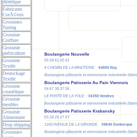
diététique
Fabricants
CorÃ©ens
Grossistes
Tuning
Grossiste
Coiffure
Grossiste
puériculture
Boulangerie Nouvelle
Grossiste
05.59.61.05.42
Textile
4 CHEMIN DE LA MINOTERIE
64800 Nay
Destockage
Boulangerie pâtisserie et viennoiserie industrielle (fabri
Textile
Boulangerie Patisserie Au Pain Viennois
Grossiste
04.67.30.37.58
cosmétique
LE POSTE DE LA YOLE
34350 Vendres
Grossiste
Boulangerie pâtisserie et viennoiserie industrielle (fabri
meubles
Boulangerie Patisserie Krabansky
Grossiste
Alimentaire
03.28.29.27.57
Drop shipping
1160 AVENUE DE LA GIRONDE
59640 Dunkerque
Grossistes
Boulangerie pâtisserie et viennoiserie industrielle (fabri